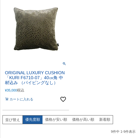
ORIGINAL LUXURY CUSHION
「KURI F6710-07」40㎝角 中
材込み （パイピングなし）
税込
¥
35,000
カートに入れる
優先度順
価格が安い順
価格が高い順
新着順
並び替え
9
件中
1
-
9
件表示