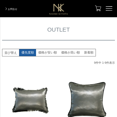
HOME
OUTLET
お問合せ
TOP
OUTLET
Designer
デザイナー
Photo Gallery
実績写真集
優先度順
価格が安い順
価格が高い順
新着順
並び替え
Total Coordination
トータルコーディネーション
9
件中
1
-
9
件表示
Designers Renovation
デザイナーズリノベーション
ModelRoom Coordination
モデルルームコーディネーション
Order Made
オーダーメイド
Company Information
会社紹介
INTERIOR BLOG
インテリアブログ