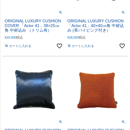
SHOPPING
ORIGINAL LUXURY CUSHION
ORIGINAL LUXURY CUSHION
COVER 「Actor 41」38×25㎝
「Actor 41」40×40㎝角 中材込
FABRIC
ファブリック
角 中材込み （トリム有）
み (革パイピング付き）
税込
税込
¥
29,000
¥
28,000
CUSHION
クッション
カートに入れる
カートに入れる
ACCESSORY
アクセサリー
LIVING DINING ROOM
リビング／ダイニング
BED ROOM
ベッドルーム
My Page
マイページ
CONTACT
お問い合わせ