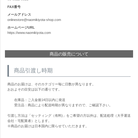
FAX番号
SHOPPING
メールアドレス
onlinestore@naomikiyota-shop.com
FABRIC
ホームページURL
ファブリック
https://www.naomikiyota.com
CUSHION
クッション
商品の販売について
ACCESSORY
アクセサリー
LIVING DINING ROOM
商品引渡し時期
リビング／ダイニング
BED ROOM
ベッドルーム
商品のお届けは、そのカテゴリー毎に日数が異なります。
おおよその目安は以下の通りです。
在庫品：ご入金後14日以内に発送
My Page
マイページ
受注品：商品により配送時期が異なりますので、ご確認下さい。
CONTACT
お問い合わせ
引渡し方法は「セッティング（有料)」をご希望の方以外は、配送処理（大手運送
会社・宅配業者）とします。
※商品のお届けは日本国内に限らせていただきます。