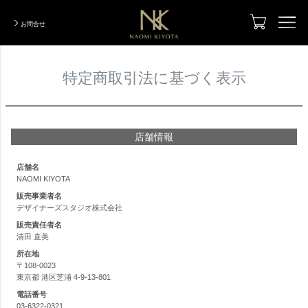
HOME
特定商取引法に基づく表示
お問合せ
TOP
特定商取引法に基づく表示
Designer
デザイナー
Photo Gallery
実績写真集
店舗情報
Total Coordination
トータルコーディネーション
店舗名
NAOMI KIYOTA
Designers Renovation
デザイナーズリノベーション
販売事業者名
デザイナーズスタジオ株式会社
ModelRoom Coordination
モデルルームコーディネーション
販売責任者名
清田 直美
Order Made
オーダーメイド
所在地
〒108-0023
Company Information
会社紹介
東京都 港区芝浦 4-9-13-801
電話番号
INTERIOR BLOG
03-6322-0321
インテリアブログ