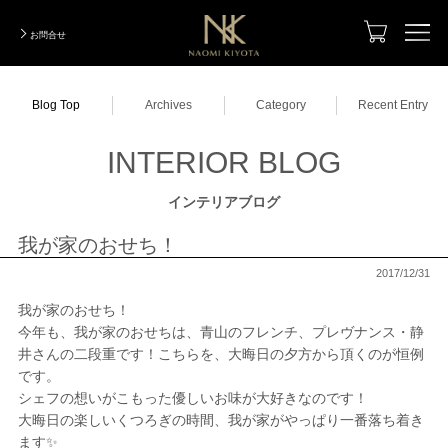
お問合せ
TOP
Blog Top
Archives
Category
Recent Entry
Designer
デザイナー
INTERIOR BLOG
Photo Gallery
実績写真集
インテリアブログ
Total Coordination
トータルコーディネーション
我が家のおせち！
Designers Renovation
デザイナーズリノベーション
2017/12/31
我が家のおせち！
ModelRoom Coordination
モデルルームコーディネーション
今年も、我が家のおせちは、青山のフレンチ、プレヴナンス・静
井さんの二段重です！こちらを、大晦日の夕方から頂くのが恒例
Order Made
オーダーメイド
です。
シェフの想いがこもった優しいお味が大好きなのです！
Company Information
会社紹介
大晦日の楽しいくつろぎの時間、我が家がやっぱり一番落ち着き
ます✨
INTERIOR BLOG
インテリアブログ