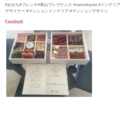
#おせち#フレンチ#青山プレヴナンス #naomikiyota #インテリア
デザイナー #マンションインテリア #マンションデザイン
SHOPPING
Facebook
FABRIC
ファブリック
CUSHION
クッション
ACCESSORY
アクセサリー
LIVING DINING ROOM
リビング／ダイニング
BED ROOM
ベッドルーム
My Page
マイページ
CONTACT
お問い合わせ