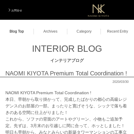
お問合せ
TOP
Blog Top
Archives
Category
Recent Entry
Designer
デザイナー
INTERIOR BLOG
Photo Gallery
実績写真集
インテリアブログ
Total Coordination
トータルコーディネーション
NAOMI KIYOTA Premium Total Coordination !
Designers Renovation
デザイナーズリノベーション
2020/03/30
NAOMI KIYOTA Premium Total Coordination !
ModelRoom Coordination
モデルルームコーディネーション
本日、早朝から取り掛かって、完成したばかりの都心の高級レジ
デンスのお部屋の一部。まったりと寛げそうな、シックで落ち着
Order Made
オーダーメイド
きのある空間に仕上がりました！
これから、ソファの背面のアートやグリーン、小物もご追加予
Company Information
会社紹介
定。先ずは、3月末のお引越しに間に合って、ホッとしました！
明日も早朝から、みなとみらいの新築タワーマンションの工事立
INTERIOR BLOG
インテリアブログ