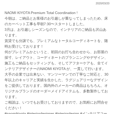
2020/03/20
NAOMI KIYOTA Premium Total Coordination !
今朝は、ご納品とお客様のお引越しが重なってしまったため、床
のカーペット工事を早朝7:30〜スタートしました。
3月は、お引越しシーズンなので、インテリアのご納品も沢山あ
ります。
賃貸でも分譲でも、プレミアムなトータルコーディネートを、随
時お受けしております！
何がプレミアムかというと、初回のお打ち合わせから、お部屋の
採寸、レイアウト、コーディネートのプランニングやデザイン、
施工もご納品もセッティングも、そしてアフターケアも、全てイ
ンテリアデザイナーのNAOMI KIYOTA が、一貫して行います。
大手の企業では出来ない、マンツーマンでの丁寧なご対応と、30
年以上のキャリアと実績を生かした、ラグジュアリーなデザイン
をご提供しております。国内外のメーカーの商品はもちろん、オ
リジナルブランドのオーダーメイドアイテムも、多数製作してお
ります。
ご相談は、いつでもお受けしておりますので、お気軽にお問合せ
ください！
#naomikiyota #interiordesigner #interiordesign #インテリアコー