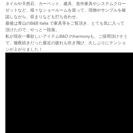
タイルや天然石、カーペット、建具、造作家具やシステムクロー
ゼットなど、様々なショールームを巡って、現物やサンプルを確
認しながら、収まりなども打ち合わせ。
最後は青山のB&B Italia で家具等をご覧頂き、とても気に入って
頂けたので、やっと一段落。
私が現在一番欲しいアイテムB&O のharmonyも、ご採用頂けそう
で、徹夜続きだった最近の疲れも吹き飛び、久しぶりにテンショ
ンが上がりました！