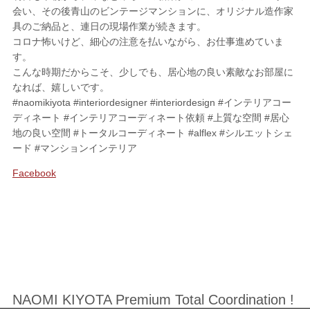
会い、その後青山のビンテージマンションに、オリジナル造作家
具のご納品と、連日の現場作業が続きます。
SHOPPING
コロナ怖いけど、細心の注意を払いながら、お仕事進めていま
す。
FABRIC
ファブリック
こんな時期だからこそ、少しでも、居心地の良い素敵なお部屋に
なれば、嬉しいです。
CUSHION
クッション
#naomikiyota #interiordesigner #interiordesign #インテリアコー
ディネート #インテリアコーディネート依頼 #上質な空間 #居心
ACCESSORY
アクセサリー
地の良い空間 #トータルコーディネート #alflex #シルエットシェ
ード #マンションインテリア
LIVING DINING ROOM
リビング／ダイニング
Facebook
BED ROOM
ベッドルーム
My Page
マイページ
CONTACT
お問い合わせ
NAOMI KIYOTA Premium Total Coordination !