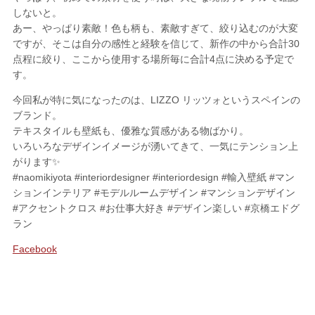
しないと。
あー、やっぱり素敵！色も柄も、素敵すぎて、絞り込むのが大変
SHOPPING
ですが、そこは自分の感性と経験を信じて、新作の中から合計30
点程に絞り、ここから使用する場所毎に合計4点に決める予定で
FABRIC
ファブリック
す。
CUSHION
クッション
今回私が特に気になったのは、LIZZO リッツォというスペインの
ブランド。
ACCESSORY
アクセサリー
テキスタイルも壁紙も、優雅な質感がある物ばかり。
いろいろなデザインイメージが湧いてきて、一気にテンション上
LIVING DINING ROOM
リビング／ダイニング
がります✨
#naomikiyota #interiordesigner #interiordesign #輸入壁紙 #マン
BED ROOM
ベッドルーム
ションインテリア #モデルルームデザイン #マンションデザイン
#アクセントクロス #お仕事大好き #デザイン楽しい #京橋エドグ
ラン
My Page
マイページ
Facebook
CONTACT
お問い合わせ