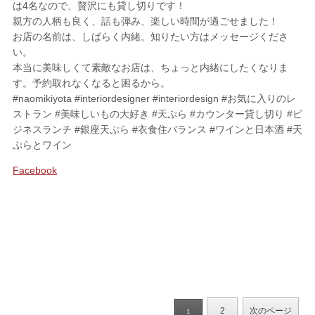
は4名なので、贅沢にも貸し切りです！
親方の人柄も良く、話も弾み、楽しい時間が過ごせました！
お店の名前は、しばらく内緒。知りたい方はメッセージくださ
い。
本当に美味しくて素敵なお店は、ちょっと内緒にしたくなりま
す。予約取れなくなると困るから。
#naomikiyota #interiordesigner #interiordesign #お気に入りのレ
ストラン #美味しいもの大好き #天ぷら #カウンター貸し切り #ビ
ジネスランチ #銀座天ぷら #衣食住バランス #ワインと日本酒 #天
ぷらとワイン
Facebook
2
次のページ
1