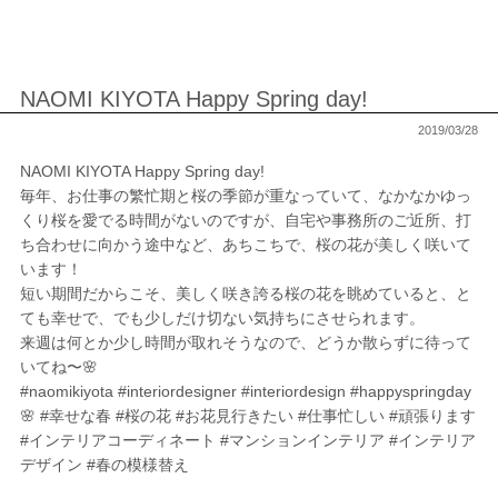
NAOMI KIYOTA Happy Spring day!
2019/03/28
NAOMI KIYOTA Happy Spring day!
毎年、お仕事の繁忙期と桜の季節が重なっていて、なかなかゆっ
くり桜を愛でる時間がないのですが、自宅や事務所のご近所、打
ち合わせに向かう途中など、あちこちで、桜の花が美しく咲いて
います！
短い期間だからこそ、美しく咲き誇る桜の花を眺めていると、と
ても幸せで、でも少しだけ切ない気持ちにさせられます。
来週は何とか少し時間が取れそうなので、どうか散らずに待って
いてね〜🌸
#naomikiyota #interiordesigner #interiordesign #happyspringday
🌸 #幸せな春 #桜の花 #お花見行きたい #仕事忙しい #頑張ります
#インテリアコーディネート #マンションインテリア #インテリア
デザイン #春の模様替え