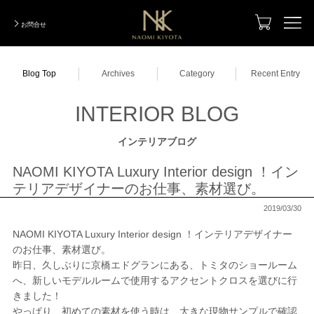
お問合せ
TOP
Blog Top
Archives
Category
Recent Entry
Designer
デザイナー
INTERIOR BLOG
Photo Gallery
実績写真集
インテリアブログ
Total Coordination
トータルコーディネーション
NAOMI KIYOTA Luxury Interior design ！イン
Designers Renovation
テリアデザイナーのお仕事、素材選び。
デザイナーズリノベーション
2019/03/30
ModelRoom Coordination
モデルルームコーディネーション
NAOMI KIYOTA Luxury Interior design ！インテリアデザイナー
Order Made
のお仕事、素材選び。
オーダーメイド
昨日、久しぶりに京橋エドグランにある、トミタのショールーム
へ、新しいモデルルームで使用するアクセントクロスを選びに行
Company Information
会社紹介
きました！
やっぱり、初めての素材を使う時は、大きな現物サンプルで確認
INTERIOR BLOG
インテリアブログ