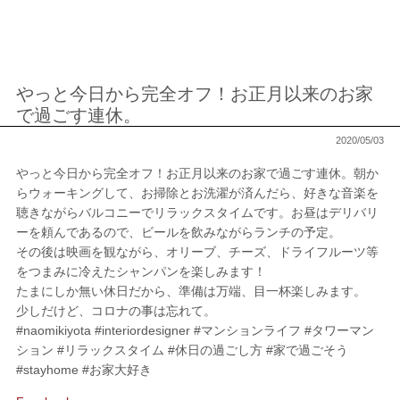
やっと今日から完全オフ！お正月以来のお家
で過ごす連休。
2020/05/03
やっと今日から完全オフ！お正月以来のお家で過ごす連休。朝か
らウォーキングして、お掃除とお洗濯が済んだら、好きな音楽を
聴きながらバルコニーでリラックスタイムです。お昼はデリバリ
ーを頼んであるので、ビールを飲みながらランチの予定。
その後は映画を観ながら、オリーブ、チーズ、ドライフルーツ等
をつまみに冷えたシャンパンを楽しみます！
たまにしか無い休日だから、準備は万端、目一杯楽しみます。
少しだけど、コロナの事は忘れて。
#naomikiyota #interiordesigner #マンションライフ #タワーマン
ション #リラックスタイム #休日の過ごし方 #家で過ごそう
#stayhome #お家大好き