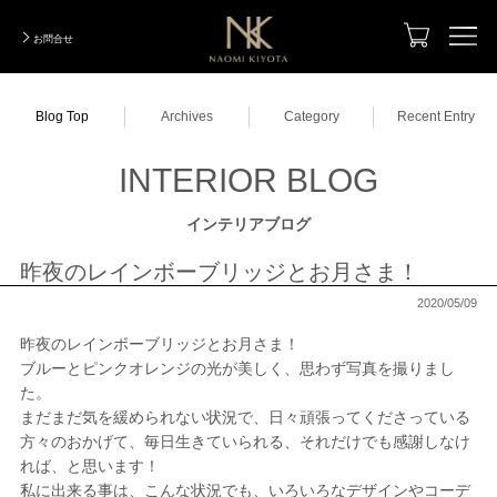
お問合せ
TOP
Blog Top
Archives
Category
Recent Entry
Designer
デザイナー
INTERIOR BLOG
Photo Gallery
実績写真集
インテリアブログ
Total Coordination
トータルコーディネーション
昨夜のレインボーブリッジとお月さま！
Designers Renovation
デザイナーズリノベーション
2020/05/09
昨夜のレインボーブリッジとお月さま！
ModelRoom Coordination
モデルルームコーディネーション
ブルーとピンクオレンジの光が美しく、思わず写真を撮りまし
た。
Order Made
オーダーメイド
まだまだ気を緩められない状況で、日々頑張ってくださっている
方々のおかげて、毎日生きていられる、それだけでも感謝しなけ
Company Information
会社紹介
れば、と思います！
私に出来る事は、こんな状況でも、いろいろなデザインやコーデ
INTERIOR BLOG
インテリアブログ