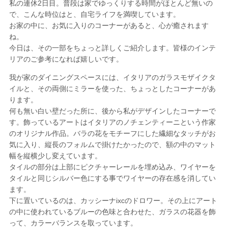
私の連休2日目。普段は家でゆっくりする時間がほとんど無いの
で、こんな時位はと、自宅ライフを満喫しています。
お家の中に、お気に入りのコーナーがあると、心が癒されます
ね。
今日は、その一部をちょっと詳しくご紹介します。皆様のインテ
リアのご参考になれば嬉しいです。
我が家のダイニングスペースには、イタリアのガラスモザイクタ
イルと、その両側にミラーを使った、ちょっとしたコーナーがあ
ります。
何も無い白い壁だった所に、後から私がデザインしたコーナーで
す。飾っているアートはイタリアのノチェンティーニという作家
のオリジナル作品。バラの花をモチーフにした繊細なタッチがお
気に入り、縦長のフォルムで掛けたかったので、額の中のマット
幅を縦横少し変えています。
タイルの部分は上部にピクチャーレールを埋め込み、ワイヤーを
タイルと同じシルバー色にする事でワイヤーの存在感を消してい
ます。
下に置いているのは、カッシーナixcのドロワー。その上にアート
の中に使われているブルーの色味と合わせた、ガラスの花器を飾
って、カラーバランスを取っています。