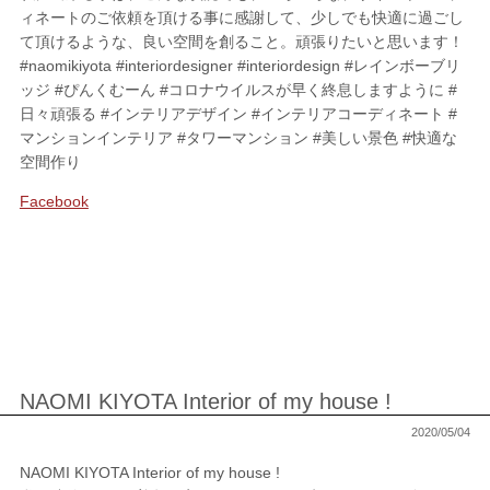
ィネートのご依頼を頂ける事に感謝して、少しでも快適に過ごし
て頂けるような、良い空間を創ること。頑張りたいと思います！
SHOPPING
#naomikiyota #interiordesigner #interiordesign #レインボーブリ
ッジ #ぴんくむーん #コロナウイルスが早く終息しますように #
FABRIC
ファブリック
日々頑張る #インテリアデザイン #インテリアコーディネート #
マンションインテリア #タワーマンション #美しい景色 #快適な
CUSHION
クッション
空間作り
ACCESSORY
アクセサリー
Facebook
LIVING DINING ROOM
リビング／ダイニング
BED ROOM
ベッドルーム
My Page
マイページ
NAOMI KIYOTA Interior of my house !
CONTACT
お問い合わせ
2020/05/04
NAOMI KIYOTA Interior of my house !