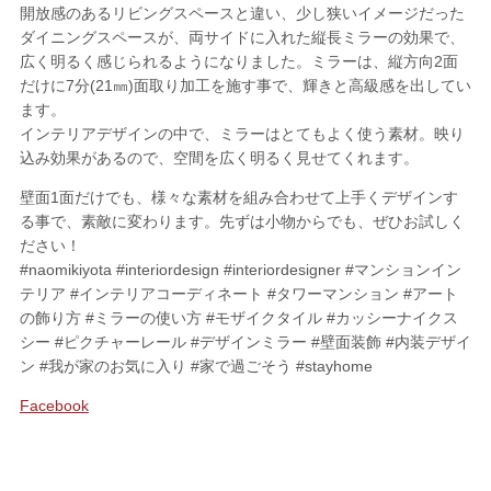
開放感のあるリビングスペースと違い、少し狭いイメージだった
ダイニングスペースが、両サイドに入れた縦長ミラーの効果で、
広く明るく感じられるようになりました。ミラーは、縦方向2面
だけに7分(21㎜)面取り加工を施す事で、輝きと高級感を出してい
ます。
インテリアデザインの中で、ミラーはとてもよく使う素材。映り
込み効果があるので、空間を広く明るく見せてくれます。
壁面1面だけでも、様々な素材を組み合わせて上手くデザインす
る事で、素敵に変わります。先ずは小物からでも、ぜひお試しく
ださい！
#naomikiyota #interiordesign #interiordesigner #マンションイン
テリア #インテリアコーディネート #タワーマンション #アート
の飾り方 #ミラーの使い方 #モザイクタイル #カッシーナイクス
シー #ピクチャーレール #デザインミラー #壁面装飾 #内装デザイ
ン #我が家のお気に入り #家で過ごそう #stayhome
Facebook