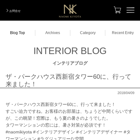
お問合せ
TOP
Blog Top
Archives
Category
Recent Entry
Designer
デザイナー
INTERIOR BLOG
Photo Gallery
実績写真集
インテリアブログ
Total Coordination
トータルコーディネーション
ザ・パークハウス西新宿タワー60に、行って
Designers Renovation
来ました！
デザイナーズリノベーション
2018/04/09
ModelRoom Coordination
モデルルームコーディネーション
ザ・パークハウス西新宿タワー60に、行って来ました！
Order Made
すごい迫力ですね。お客様のお部屋は、ちょうど中間くらいです
オーダーメイド
が、この眺望！窓際は、もう夏の暑さのようでした。
タワーマンションの窓には、暑さ対策が必須です！
Company Information
会社紹介
#naomikiyota #インテリアデザイン #インテリアデザイナー #タ
ワーマンション #ラグジュアリーな空間
INTERIOR BLOG
インテリアブログ