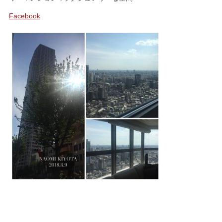
Facebook
SHOPPING
FABRIC
ファブリック
CUSHION
クッション
ACCESSORY
アクセサリー
LIVING DINING ROOM
リビング／ダイニング
BED ROOM
ベッドルーム
My Page
マイページ
CONTACT
お問い合わせ