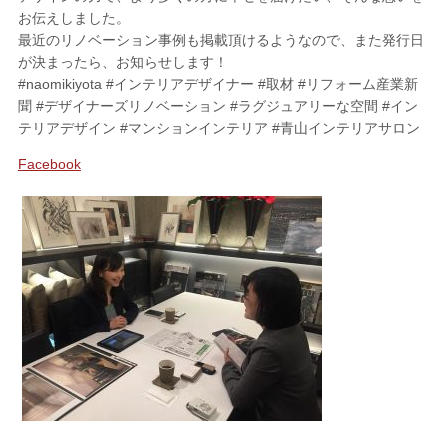
お伝えしました。
最近のリノベーション事例も掲載頂けるようなので、また発行日
SHOPPING
が決まったら、お知らせします！
#naomikiyota #インテリアデザイナー #取材 #リフォーム産業新
FABRIC
ファブリック
聞 #デザイナーズリノベーション #ラグジュアリーな空間 #イン
テリアデザイン #マンションインテリア #青山インテリアサロン
CUSHION
クッション
Facebook
ACCESSORY
アクセサリー
LIVING DINING ROOM
リビング／ダイニング
BED ROOM
ベッドルーム
My Page
マイページ
CONTACT
お問い合わせ