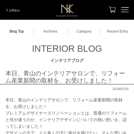
お問合せ
TOP
Blog Top
Archives
Category
Recent Entry
Designer
デザイナー
INTERIOR BLOG
Photo Gallery
実績写真集
インテリアブログ
Total Coordination
トータルコーディネーション
本日、青山のインテリアサロンで、リフォー
Designers Renovation
ム産業新聞の取材を、お受けしました！
デザイナーズリノベーション
2018/01/15
ModelRoom Coordination
モデルルームコーディネーション
本日、青山のインテリアサロンで、リフォーム産業新聞の取材
Order Made
を、お受けしました！
オーダーメイド
プレミアムデザイナーズリノベーションとは、普通のリフォーム
と何が違うのか、インテリアデザインについての熱い想いを、語
Company Information
会社紹介
ってしまいました！
デザインの力で、より多くの方に幸せを届けたい、そんな想いを
INTERIOR BLOG
インテリアブログ