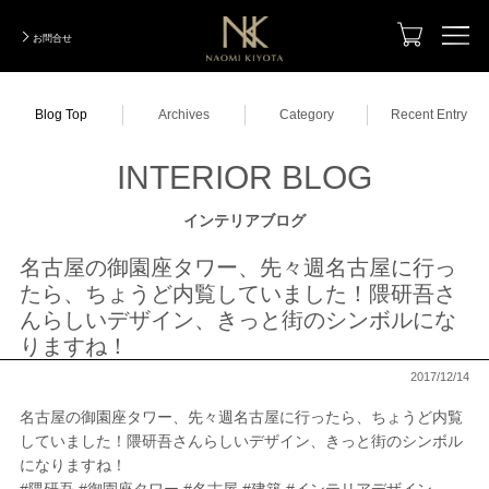
お問合せ
TOP
Blog Top
Archives
Category
Recent Entry
Designer
デザイナー
INTERIOR BLOG
Photo Gallery
実績写真集
インテリアブログ
Total Coordination
トータルコーディネーション
名古屋の御園座タワー、先々週名古屋に行っ
Designers Renovation
たら、ちょうど内覧していました！隈研吾さ
デザイナーズリノベーション
んらしいデザイン、きっと街のシンボルにな
ModelRoom Coordination
りますね！
モデルルームコーディネーション
2017/12/14
Order Made
オーダーメイド
名古屋の御園座タワー、先々週名古屋に行ったら、ちょうど内覧
Company Information
していました！隈研吾さんらしいデザイン、きっと街のシンボル
会社紹介
になりますね！
INTERIOR BLOG
インテリアブログ