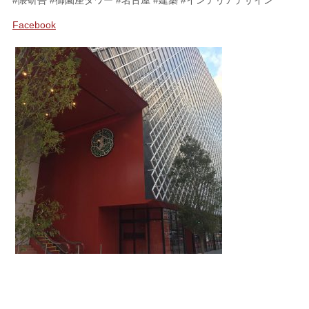
#隈研吾 #御園座タワー #名古屋 #建築 #インテリアデザイン
Facebook
SHOPPING
FABRIC
ファブリック
CUSHION
クッション
ACCESSORY
アクセサリー
LIVING DINING ROOM
リビング／ダイニング
BED ROOM
ベッドルーム
My Page
マイページ
CONTACT
お問い合わせ